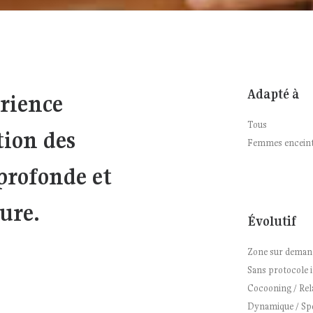
Adapté à
rience
Tous
ion des
Femmes encein
 profonde et
ure.
Évolutif
Zone sur deman
Sans protocole
Cocooning / Rel
Dynamique / Spo