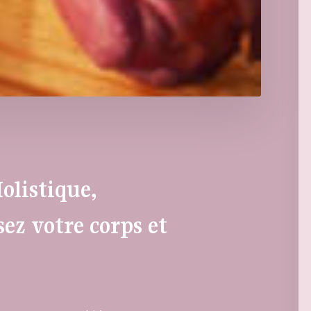
olistique,
ez votre corps et