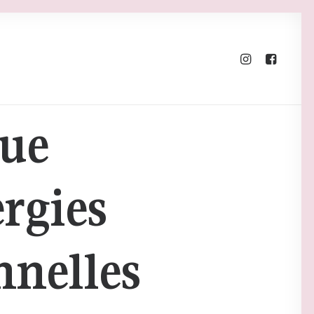
que
rgies
nnelles